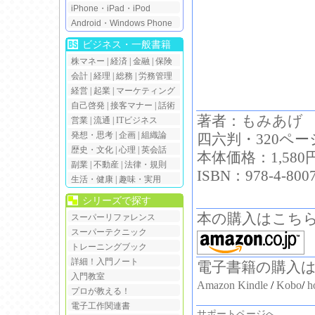
iPhone・iPad・iPod
Android・Windows Phone
ビジネス・一般書籍
株マネー
|
経済
|
金融
|
保険
会計
|
経理
|
総務
|
労務管理
経営
|
起業
|
マーケティング
自己啓発
|
接客マナー
|
話術
著者：
もみあげ
営業
|
流通
|
ITビジネス
発想・思考
|
企画
|
組織論
四六判・320ペー
歴史・文化
|
心理
|
英会話
本体価格：1,580
副業
|
不動産
|
法律・規則
ISBN：978-4-8007
生活・健康
|
趣味・実用
シリーズで探す
本の購入はこち
スーパーリファレンス
スーパーテクニック
トレーニングブック
詳細！入門ノート
電子書籍の購入
入門教室
Amazon Kindle
/
Kobo
/
h
プロが教える！
電子工作関連書
サポートページへ