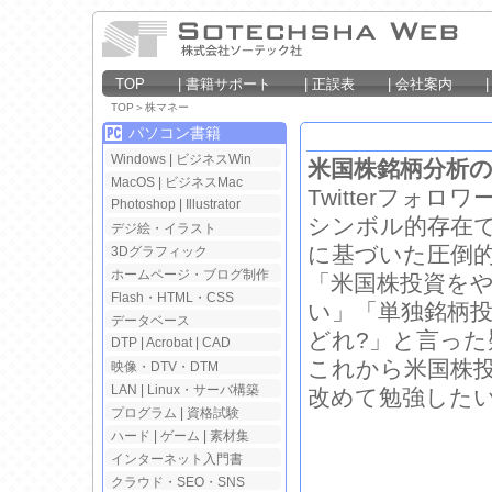
TOP
|
書籍サポート
|
正誤表
|
会社案内
TOP
＞
株マネー
パソコン書籍
Windows
|
ビジネスWin
米国株銘柄分析
MacOS
|
ビジネスMac
Twitterフォ
Photoshop
|
Illustrator
シンボル的存在
デジ絵・イラスト
に基づいた圧倒的
3Dグラフィック
ホームページ・ブログ制作
「米国株投資を
Flash・HTML・CSS
い」「単独銘柄投
データベース
どれ?」と言った
DTP
|
Acrobat
|
CAD
これから米国株
映像・DTV・DTM
LAN
|
Linux・サーバ構築
改めて勉強した
プログラム
|
資格試験
ハード
|
ゲーム
|
素材集
インターネット入門書
クラウド・SEO・SNS