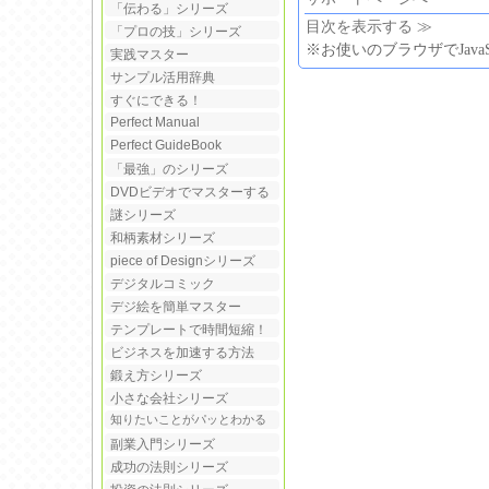
「伝わる」シリーズ
目次を表示する ≫
「プロの技」シリーズ
※お使いのブラウザでJava
実践マスター
サンプル活用辞典
すぐにできる！
Perfect Manual
Perfect GuideBook
「最強」のシリーズ
DVDビデオでマスターする
謎シリーズ
和柄素材シリーズ
piece of Designシリーズ
デジタルコミック
デジ絵を簡単マスター
テンプレートで時間短縮！
ビジネスを加速する方法
鍛え方シリーズ
小さな会社シリーズ
知りたいことがパッとわかる
副業入門シリーズ
成功の法則シリーズ