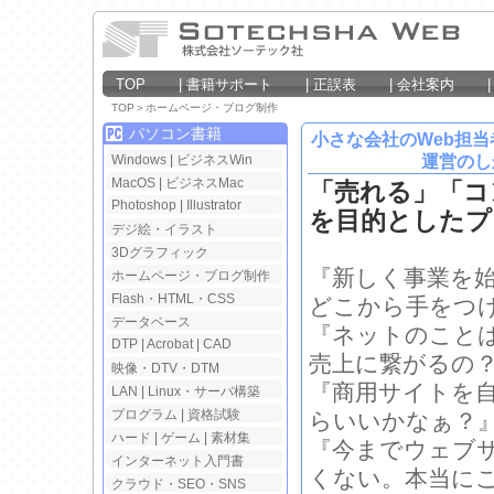
TOP
|
書籍サポート
|
正誤表
|
会社案内
TOP
＞
ホームページ・ブログ制作
パソコン書籍
小さな会社のWeb担
Windows
|
ビジネスWin
運営のし
MacOS
|
ビジネスMac
「売れる」「コ
Photoshop
|
Illustrator
を目的としたプ
デジ絵・イラスト
3Dグラフィック
『新しく事業を
ホームページ・ブログ制作
Flash・HTML・CSS
どこから手をつ
データベース
『ネットのこと
DTP
|
Acrobat
|
CAD
売上に繋がるの
映像・DTV・DTM
『商用サイトを
LAN
|
Linux・サーバ構築
プログラム
|
資格試験
らいいかなぁ？
ハード
|
ゲーム
|
素材集
『今までウェブ
インターネット入門書
くない。本当に
クラウド・SEO・SNS