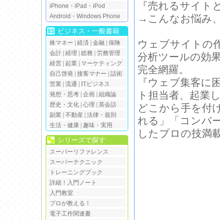
『売れるサイト
iPhone・iPad・iPod
Android・Windows Phone
→こんなお悩み
ビジネス・一般書籍
ウェブサイトの作
株マネー
|
経済
|
金融
|
保険
会計
|
経理
|
総務
|
労務管理
分析ツールの効
経営
|
起業
|
マーケティング
完全網羅。
自己啓発
|
接客マナー
|
話術
『ウェブ集客に困
営業
|
流通
|
ITビジネス
ト担当者、起業
発想・思考
|
企画
|
組織論
歴史・文化
|
心理
|
英会話
どこから手を付
副業
|
不動産
|
法律・規則
れる」「コンバ
生活・健康
|
趣味・実用
したプロの技満
シリーズで探す
スーパーリファレンス
スーパーテクニック
トレーニングブック
詳細！入門ノート
入門教室
プロが教える！
電子工作関連書