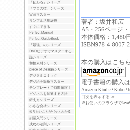
「伝わる」シリーズ
「プロの技」シリーズ
実践マスター
著者：坂井和広
サンプル活用辞典
すぐにできる！
A5・256ページ・
Perfect Manual
本体価格：1,480
Perfect GuideBook
ISBN978-4-8007-2
「最強」のシリーズ
DVDビデオでマスターする
謎シリーズ
本の購入はこち
和柄素材シリーズ
piece of Designシリーズ
デジタルコミック
電子書籍の購入
デジ絵を簡単マスター
テンプレートで時間短縮！
Amazon Kindle
/
Kobo
/
ビジネスを加速する方法
目次を表示する ≫
鍛え方シリーズ
※お使いのブラウザでJava
小さな会社シリーズ
知りたいことがパッとわかる
副業入門シリーズ
成功の法則シリーズ