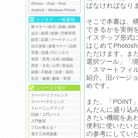
iPhone・iPad・iPod
ばなければなり
Android・Windows Phone
ビジネス・一般書籍
そこで本書は、
株マネー
|
経済
|
金融
|
保険
できるかを実例
会計
|
経理
|
総務
|
労務管理
イステップ形式
経営
|
起業
|
マーケティング
はじめてPhot
自己啓発
|
接客マナー
|
話術
ただけます。また、
営業
|
流通
|
ITビジネス
発想・思考
|
企画
|
組織論
選択ツール」「
歴史・文化
|
心理
|
英会話
「スマートフィ
副業
|
不動産
|
法律・規則
紹介。旧バージ
生活・健康
|
趣味・実用
めです。
シリーズで探す
スーパーリファレンス
また、「POINT
スーパーテクニック
トレーニングブック
んだんに盛り込
詳細！入門ノート
きたい機能をあわ
入門教室
便利に使いたい
プロが教える！
の参考にしてい
電子工作関連書