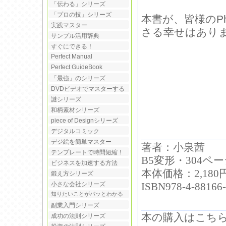
「伝わる」シリーズ
「プロの技」シリーズ
本書が、皆様のP
実践マスター
さる幸せはあり
サンプル活用辞典
すぐにできる！
Perfect Manual
Perfect GuideBook
「最強」のシリーズ
DVDビデオでマスターする
謎シリーズ
和柄素材シリーズ
piece of Designシリーズ
デジタルコミック
デジ絵を簡単マスター
著者：
小泉茜
テンプレートで時間短縮！
B5変形・304
ビジネスを加速する方法
本体価格：2,180
鍛え方シリーズ
小さな会社シリーズ
ISBN978-4-88166-
知りたいことがパッとわかる
副業入門シリーズ
本の購入はこち
成功の法則シリーズ