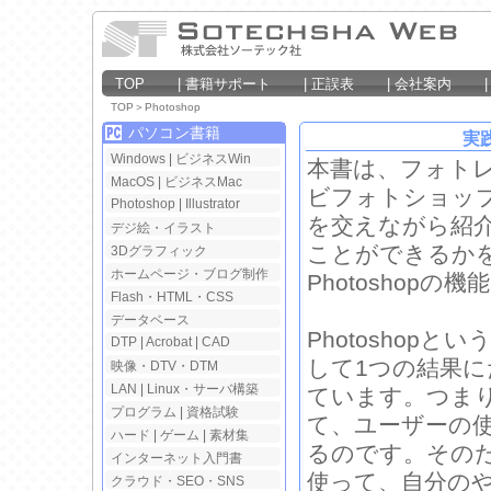
TOP
|
書籍サポート
|
正誤表
|
会社案内
TOP
＞
Photoshop
パソコン書籍
実践
Windows
|
ビジネスWin
本書は、フォトレタ
MacOS
|
ビジネスMac
ビフォトショッ
Photoshop
|
Illustrator
を交えながら紹介
デジ絵・イラスト
ことができるか
3Dグラフィック
ホームページ・ブログ制作
Photosho
Flash・HTML・CSS
データベース
Photosho
DTP
|
Acrobat
|
CAD
して1つの結果
映像・DTV・DTM
LAN
|
Linux・サーバ構築
ています。つま
プログラム
|
資格試験
て、ユーザーの
ハード
|
ゲーム
|
素材集
るのです。その
インターネット入門書
使って、自分の
クラウド・SEO・SNS