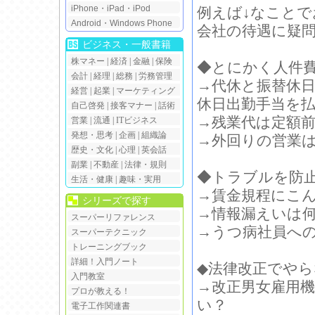
iPhone・iPad・iPod
例えば↓なこと
Android・Windows Phone
会社の待遇に疑
ビジネス・一般書籍
株マネー
|
経済
|
金融
|
保険
◆とにかく人件
会計
|
経理
|
総務
|
労務管理
→代休と振替休
経営
|
起業
|
マーケティング
休日出勤手当を
自己啓発
|
接客マナー
|
話術
→残業代は定額
営業
|
流通
|
ITビジネス
発想・思考
|
企画
|
組織論
→外回りの営業
歴史・文化
|
心理
|
英会話
副業
|
不動産
|
法律・規則
◆トラブルを防
生活・健康
|
趣味・実用
→賃金規程にこ
シリーズで探す
→情報漏えいは
スーパーリファレンス
→うつ病社員へ
スーパーテクニック
トレーニングブック
詳細！入門ノート
◆法律改正でや
入門教室
→改正男女雇用
プロが教える！
い？
電子工作関連書