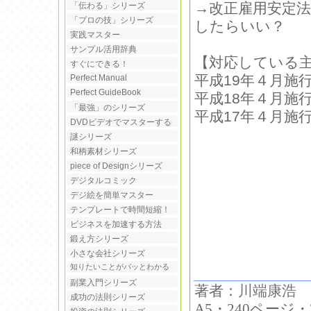
→改正雇用安定
「伝わる」シリーズ
「プロの技」シリーズ
したらいい？
実践マスター
サンプル活用辞典
【対応している
すぐにできる！
平成19年４月施
Perfect Manual
Perfect GuideBook
平成18年４月施
「最強」のシリーズ
平成17年４月施
DVDビデオでマスターする
謎シリーズ
和柄素材シリーズ
piece of Designシリーズ
デジタルコミック
デジ絵を簡単マスター
テンプレートで時間短縮！
ビジネスを加速する方法
鍛え方シリーズ
小さな会社シリーズ
知りたいことがパッとわかる
副業入門シリーズ
著者：
川端康浩
成功の法則シリーズ
A5・240ページ・