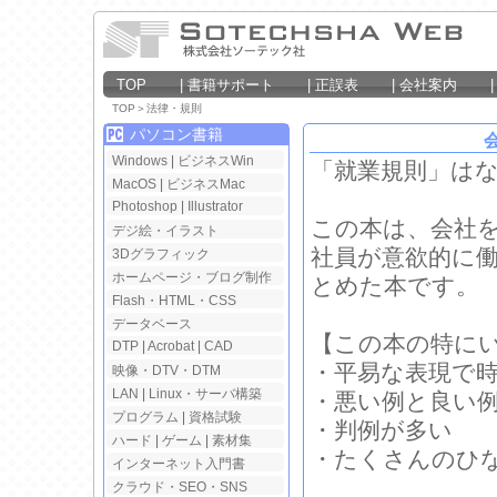
TOP
|
書籍サポート
|
正誤表
|
会社案内
TOP
＞
法律・規則
パソコン書籍
Windows
|
ビジネスWin
「就業規則」は
MacOS
|
ビジネスMac
Photoshop
|
Illustrator
この本は、会社
デジ絵・イラスト
社員が意欲的に
3Dグラフィック
ホームページ・ブログ制作
とめた本です。
Flash・HTML・CSS
データベース
【この本の特に
DTP
|
Acrobat
|
CAD
・平易な表現で
映像・DTV・DTM
LAN
|
Linux・サーバ構築
・悪い例と良い
プログラム
|
資格試験
・判例が多い
ハード
|
ゲーム
|
素材集
・たくさんのひな
インターネット入門書
クラウド・SEO・SNS