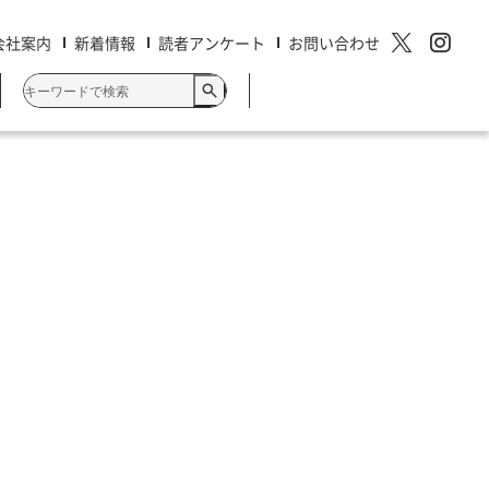
会社案内
新着情報
読者アンケート
お問い合わせ
検
索:
クリエイティブ・デザイン
知りたいことがパッとわかる
これ1冊でできる！
最強の教科書