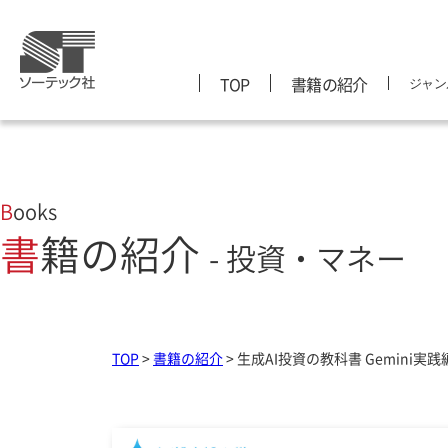
TOP
書籍の紹介
ジャン
コンピュータ・IT
世界一やさしい
ジャンル
シリーズ
ビジネス
図解でやさしい！
Books
書籍の紹介
プロが教える！
- 投資・マネー
はじめての生成AI
TOP
>
書籍の紹介
>
生成AI投資の教科書 Gemini実践