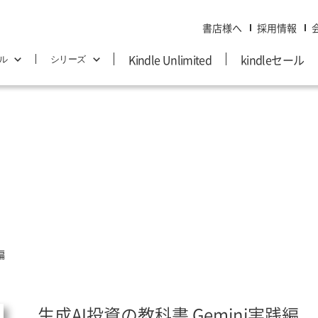
書店様へ
採用情報
Kindle Unlimited
kindleセール
ル
シリーズ
Web制作・プログラミング
7日でマスター
趣味・実用
いちばんやさしい 入門教室
スーパーリファレンス
編
生成AI投資の教科書 Gemini実践編