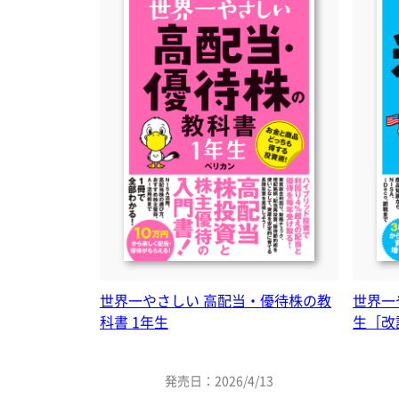
世界一やさしい 高配当・優待株の教
世界一
科書 1年生
生［改
発売日：2026/4/13