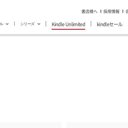
書店様へ
採用情報
Kindle Unlimited
kindleセール
ル
シリーズ
Web制作・プログラミング
7日でマスター
趣味・実用
いちばんやさしい 入門教室
スーパーリファレンス