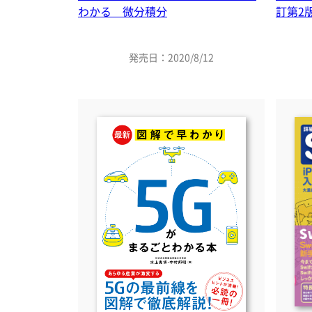
わかる 微分積分
訂第2版
発売日：2020/8/12