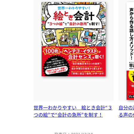
世界一わかりやすい 絵とき会計“３
自分の
つの絵”で“会計の急所”を制す！
る声の