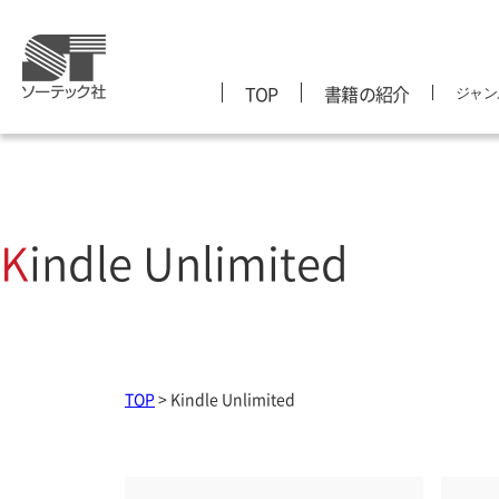
TOP
書籍の紹介
ジャン
コンピュータ・IT
世界一やさしい
ジャンル
シリーズ
ビジネス
図解でやさしい！
Kindle Unlimited
プロが教える！
はじめての生成AI
TOP
>
Kindle Unlimited