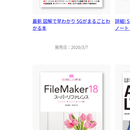
最新 図解で早わかり 5Gがまるごとわ
詳細! 
かる本
ノート i
発売日：2020/3/7