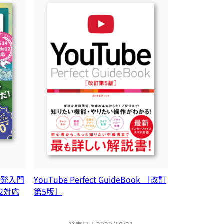
リ開発入門
YouTube Perfect GuideBook ［改訂
 12対応
第5版］