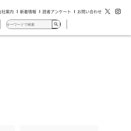
会社案内
新着情報
読者アンケート
お問い合わせ
検
索:
クリエイティブ・デザイン
知りたいことがパッとわかる
これ1冊でできる！
最強の教科書