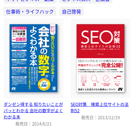
仕事術・ライフハック
自己啓発
ダンゼン得する 知りたいことが
SEO対策 検索上位サイトの法
パッとわかる 会社の数字がよく
則52
わかる本
発売日：2013/12/19
発売日：2014/6/21